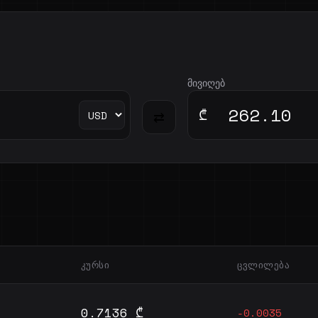
მივიღებ
₾
⇄
ᲙᲣᲠᲡᲘ
ᲪᲕᲚᲘᲚᲔᲑᲐ
0.7136 ₾
-0.0035