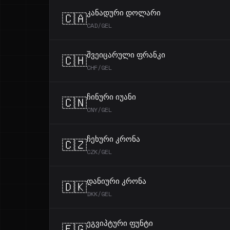
კანადური დოლარი
🇨🇦
CAD/GEL
შვეიცარული ფრანკი
🇨🇭
CHF/GEL
ჩინური იუანი
🇨🇳
CNY/GEL
ჩეხური კრონა
🇨🇿
CZK/GEL
დანიური კრონა
🇩🇰
DKK/GEL
ეგვიპტური ფუნტი
🇪🇬