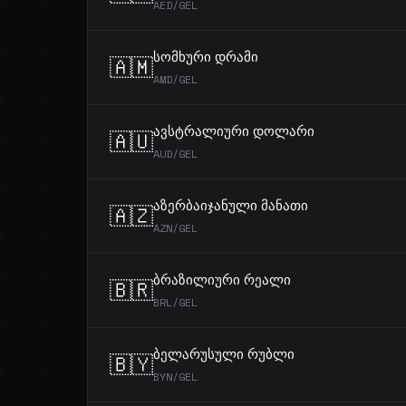
AED/GEL
სომხური დრამი
🇦🇲
AMD/GEL
ავსტრალიური დოლარი
🇦🇺
AUD/GEL
აზერბაიჯანული მანათი
🇦🇿
AZN/GEL
ბრაზილიური რეალი
🇧🇷
BRL/GEL
ბელარუსული რუბლი
🇧🇾
BYN/GEL