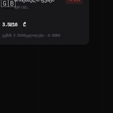
🇬🇧
GBP/GEL
3.5216
₾
გუშინ:
3.5296
ცვლილება:
-0.0080