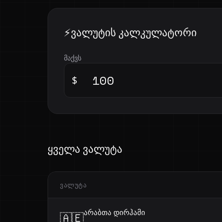
ვალუტის კალკულატორი
მაქვს
$
ყველა ვალუტა
ᲕᲐᲚᲣᲢᲐ
არაბთა დირჰამი
🇦🇪