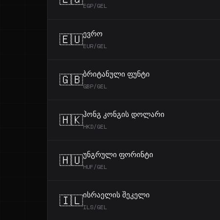
EGP/GEL
ევრო
🇪🇺
EUR/GEL
ბრიტანული ფუნტი
🇬🇧
GBP/GEL
ჰონგ კონგის დოლარი
🇭🇰
HKD/GEL
უნგრული ფორინტი
🇭🇺
HUF/GEL
ისრაელის შეკელი
🇮🇱
ILS/GEL