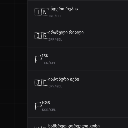
ინდური რუპია
🇮🇳
INR/GEL
ირანული რიალი
🇮🇷
IRR/GEL
ISK
🏳️
ISK/GEL
იაპონური იენი
🇯🇵
JPY/GEL
KGS
🏳️
KGS/GEL
სამხრეთ კორეული ვონი