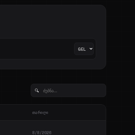
ᲗᲐᲠᲘᲦᲘ
8/8/2026