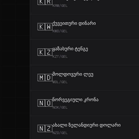
🇰🇷
KRW/GEL
ქუვეითური დინარი
🇰🇼
KWD/GEL
ყაზახური ტენგე
🇰🇿
KZT/GEL
მოლდოვური ლეუ
🇲🇩
MDL/GEL
ნორვეგიული კრონა
🇳🇴
NOK/GEL
ახალი ზელანდიური დოლარი
🇳🇿
NZD/GEL